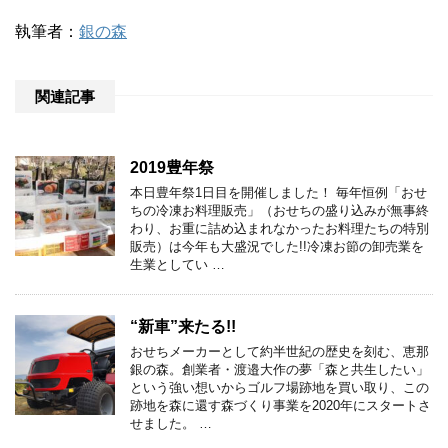
執筆者：
銀の森
関連記事
2019豊年祭
本日豊年祭1日目を開催しました！ 毎年恒例「おせ
ちの冷凍お料理販売」（おせちの盛り込みが無事終
わり、お重に詰め込まれなかったお料理たちの特別
販売）は今年も大盛況でした!!冷凍お節の卸売業を
生業としてい …
“新車”来たる!!
おせちメーカーとして約半世紀の歴史を刻む、恵那
銀の森。創業者・渡邉大作の夢「森と共生したい」
という強い想いからゴルフ場跡地を買い取り、この
跡地を森に還す森づくり事業を2020年にスタートさ
せました。 …