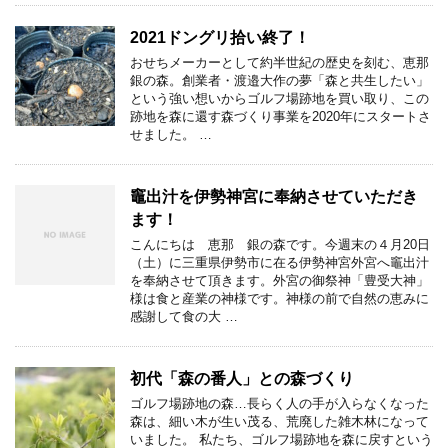
2021ドングリ拾い終了！
おせちメーカーとして約半世紀の歴史を刻む、恵那
銀の森。創業者・渡邉大作の夢「森と共生したい」
という強い想いからゴルフ場跡地を買い取り、この
跡地を森に還す森づくり事業を2020年にスタートさ
せました。 …
竈出汁を伊勢神宮に奉納させていただき
ます！
こんにちは 恵那 銀の森です。今週末の４月20日
（土）に三重県伊勢市に在る伊勢神宮外宮へ竈出汁
を奉納させて頂きます。外宮の御祭神「豊受大神」
様は食と産業の神様です。神様の前で自然の恵みに
感謝して食の大 …
初代「森の番人」との森づくり
ゴルフ場跡地の森…長らく人の手が入らなくなった
森は、細い木が生い茂る、荒廃した雑木林になって
いました。 私たち、ゴルフ場跡地を森に戻すという