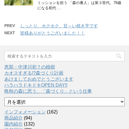
ミッションを担う 「森の番人」は第３世代。78歳
になる初代 …
PREV
しっとり、ホクホク、甘～い焼き芋です
NEXT
皆様ありがとうございました！！
恵那・中津川初？の植樹
カオスすぎる!?森づくり計画
あけましておめでとうございます
ハラハラドキドキOPEN DAY!!
晩秋の森に思う、「森づくり」という仕事
ア
ー
カ
インフォメーション
(162)
イ
商品紹介
(94)
ブ
園内紹介
(132)