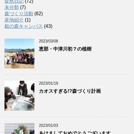
徒然日記
(72)
未分類
(7)
森づくり活動
(62)
産地紹介
(1)
銀の森キャンパス
(43)
2023/03/08
恵那・中津川初？の植樹
2023/01/19
カオスすぎる!?森づくり計画
2023/01/03
あけましておめでとうございます