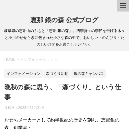
恵那 銀の森 公式ブログ
岐阜県の恵那山のふもと「恵那 銀の森」。四季折々の季節を告げる木々
と小川のせせらぎに包まれた小さな森の中で、おいしい・のんびり・た
のしい時間をお過ごしください。
HOME
>
インフォメーション
>
インフォメーション
森づくり活動
銀の森キャンパス
晩秋の森に思う、「森づくり」という仕
事
投稿日：
2022年11月21日
おせちメーカーとして約半世紀の歴史を刻む、恵那銀の
森。創業者・