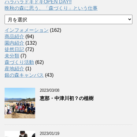
ハラハラドキドキOPEN DAY!!
晩秋の森に思う、「森づくり」という仕事
ア
ー
カ
インフォメーション
(162)
イ
商品紹介
(94)
ブ
園内紹介
(132)
徒然日記
(72)
未分類
(7)
森づくり活動
(62)
産地紹介
(1)
銀の森キャンパス
(43)
2023/03/08
恵那・中津川初？の植樹
2023/01/19