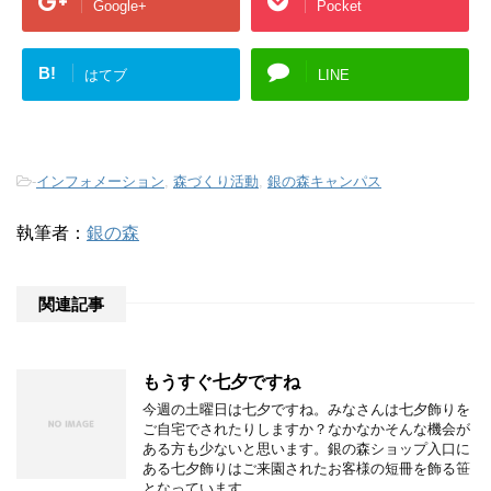
Google+
Pocket
B!
はてブ
LINE
-
インフォメーション
,
森づくり活動
,
銀の森キャンパス
執筆者：
銀の森
関連記事
もうすぐ七夕ですね
今週の土曜日は七夕ですね。みなさんは七夕飾りを
ご自宅でされたりしますか？なかなかそんな機会が
ある方も少ないと思います。銀の森ショップ入口に
ある七夕飾りはご来園されたお客様の短冊を飾る笹
となっています。 …