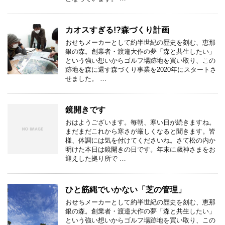
カオスすぎる!?森づくり計画
おせちメーカーとして約半世紀の歴史を刻む、恵那
銀の森。創業者・渡邉大作の夢「森と共生したい」
という強い想いからゴルフ場跡地を買い取り、この
跡地を森に還す森づくり事業を2020年にスタートさ
せました。 …
鏡開きです
おはようございます。毎朝、寒い日が続きますね。
まだまだこれから寒さが厳しくなると聞きます。皆
様、体調には気を付けてくださいね。さて松の内か
明けた本日は鏡開きの日です。年末に歳神さまをお
迎えした拠り所で …
ひと筋縄でいかない「芝の管理」
おせちメーカーとして約半世紀の歴史を刻む、恵那
銀の森。創業者・渡邉大作の夢「森と共生したい」
という強い想いからゴルフ場跡地を買い取り、この