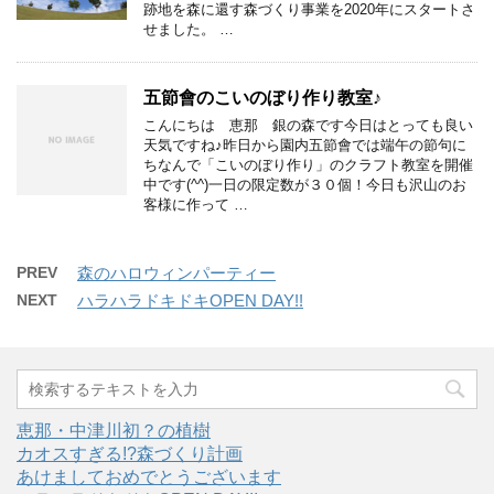
跡地を森に還す森づくり事業を2020年にスタートさ
せました。 …
五節會のこいのぼり作り教室♪
こんにちは 恵那 銀の森です今日はとっても良い
天気ですね♪昨日から園内五節會では端午の節句に
ちなんで「こいのぼり作り」のクラフト教室を開催
中です(^^)一日の限定数が３０個！今日も沢山のお
客様に作って …
PREV
森のハロウィンパーティー
NEXT
ハラハラドキドキOPEN DAY!!
恵那・中津川初？の植樹
カオスすぎる!?森づくり計画
あけましておめでとうございます