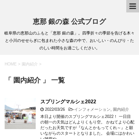
恵那 銀の森 公式ブログ
岐阜県の恵那山のふもと「恵那 銀の森」。四季折々の季節を告げる木々
と小川のせせらぎに包まれた小さな森の中で、おいしい・のんびり・た
のしい時間をお過ごしください。
HOME
>
園内紹介
>
「 園内紹介 」 一覧
スプリングマルシェ2022
2022/03/26
-
インフォメーション
,
園内紹介
本日より開催のスプリングマルシェ2022！ 一日目
の朝一の天気はどんよりくもり空。 かねてより心配
だったお天気ですが『なんとかもってくれ～』と願
いながらのスタートとなりました。 会場にはかわい
い雑貨や …