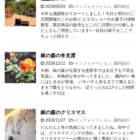
2019/05/03
-
インフォメーション
,
園内紹介
今年も感謝祭がスタートしました！今日と明日の二
日間開催のこのお祭り ピエロショーやお菓子の体験
教室、限定商品の販売などこの二日間だけの催しを
たくさんご用意しています♪一日目の様子をここで
ちょっと紹介さ …
銀の森の冬支度
2018/12/11
-
インフォメーション
,
園内紹介
今朝、銀の森が位置する恵那市では氷点下を下回る
気温に。本格的な冬がやってきました。 園内の一角
にはたき火が登場。 パチパチと音を立てて燃えるた
き火で暖をとりながら、ぼうっとのんびりした時間
を過ごすのは …
銀の森のクリスマス
2018/11/27
-
インフォメーション
,
園内紹介
だんだんと冬の気候になってきましたね。街中で
は、クリスマスソングが流れ、イルミネーションや
クリスマスツリーが華やかに輝く季節になりまし