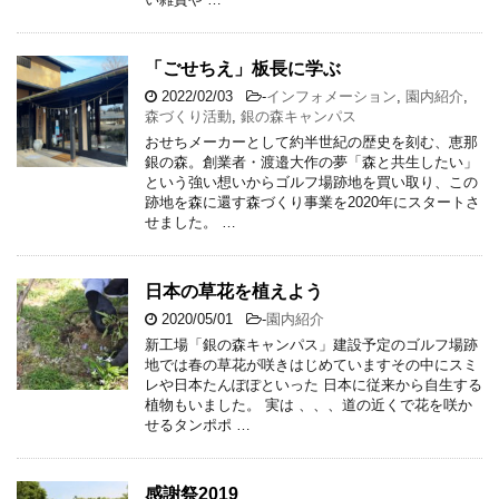
「ごせちえ」板長に学ぶ
2022/02/03
-
インフォメーション
,
園内紹介
,
森づくり活動
,
銀の森キャンパス
おせちメーカーとして約半世紀の歴史を刻む、恵那
銀の森。創業者・渡邉大作の夢「森と共生したい」
という強い想いからゴルフ場跡地を買い取り、この
跡地を森に還す森づくり事業を2020年にスタートさ
せました。 …
日本の草花を植えよう
2020/05/01
-
園内紹介
新工場「銀の森キャンパス」建設予定のゴルフ場跡
地では春の草花が咲きはじめていますその中にスミ
レや日本たんぽぽといった 日本に従来から自生する
植物もいました。 実は 、、、道の近くで花を咲か
せるタンポポ …
感謝祭2019