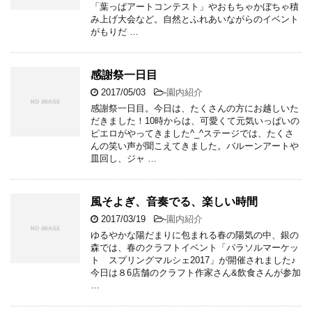
「葉っぱアートコンテスト」やおもちゃかぼちゃ積
み上げ大会など。自然とふれあいながらのイベント
がもりだ …
感謝祭一日目
2017/05/03
-
園内紹介
感謝祭一日目。今日は、たくさんの方にお越しいた
だきました！10時からは、可愛くて元気いっぱいの
ピエロがやってきました^_^ステージでは、たくさ
んの笑い声が聞こえてきました。バルーンアートや
皿回し、ジャ …
風そよぎ、音奏でる、楽しい時間
2017/03/19
-
園内紹介
ゆるやかな陽だまりに包まれる春の陽気の中、銀の
森では、春のクラフトイベント「パラソルマーケッ
ト スプリングマルシェ2017」が開催されました♪
今日は８6店舗のクラフト作家さん&飲食さんが参加
…