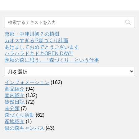
恵那・中津川初？の植樹
カオスすぎる!?森づくり計画
あけましておめでとうございます
ハラハラドキドキOPEN DAY!!
晩秋の森に思う、「森づくり」という仕事
ア
ー
カ
インフォメーション
(162)
イ
商品紹介
(94)
ブ
園内紹介
(132)
徒然日記
(72)
未分類
(7)
森づくり活動
(62)
産地紹介
(1)
銀の森キャンパス
(43)