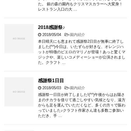
た。 銀の森の園内もクリスマスカラーへ大変身！
レストラン入口の大 …
2018感謝祭♪
2018/05/04
-
園内紹介
本日晴天にも恵まれて感謝祭2日目が無事に終了し
ました(^^)今日は、いたずらが好きな、オレンジハ
ットが特徴のピエロのマリノが登場！あっと驚くマ
ジックや、楽しいコメディーショーが公演されまし
た。クラフト …
感謝祭1日目
2018/05/03
-
園内紹介
感謝祭一日目が終了しました!(^^)午後からはお陽さ
まのチカラを借りて過ごしやすい気候となり、遠方
からも足を運んでいただくなど、多くの方々で賑わ
っていました♪クラフト作家さん達も多数ご参加い
ただき、手 …