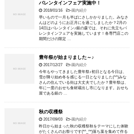
バレンタインフェア実施中！
2018/01/16
-
園内紹介
早いもので一月も半ばにさしかかりました。みなさ
んはどのようにお正月にを過ごしましたか？2月の
14日はバレンタイン♪銀の森では、それに先立ちバ
レンタインフェアを実施しています！各専門店この
期間だけの限定 …
豊年祭が始まりました～♪
2017/12/27
-
園内紹介
今年もやってきました豊年祭♪初日となる今日は、
雪が降り始め冬を感じる一日となりました(^^)みな
さんの住んでいる街は大丈夫でしたか？豊年祭は、
年に一度のおせち食材蔵出し市になります。おせち
屋である銀の …
秋の収穫祭
2017/09/03
-
園内紹介
昨日から始まった秋の収穫祭秋をテーマにした体験
がたくさんのお祭りです(*^_^*)落ち葉を集めて作る