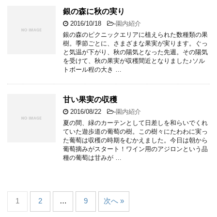
銀の森に秋の実り
2016/10/18
-
園内紹介
銀の森のピクニックエリアに植えられた数種類の果
樹。季節ごとに、さまざまな果実が実ります。ぐっ
と気温が下がり、秋の陽気となった先週。その陽気
を受けて、秋の果実が収穫間近となりました♪ソル
トボール程の大き …
甘い果実の収穫
2016/08/22
-
園内紹介
夏の間、緑のカーテンとして日差しを和らいでくれ
ていた遊歩道の葡萄の樹。この樹々にたわわに実っ
た葡萄は収穫の時期をむかえました。今日は朝から
葡萄摘みがスタート！ワイン用のアジロンという品
種の葡萄は甘みが …
1
2
…
9
次へ »