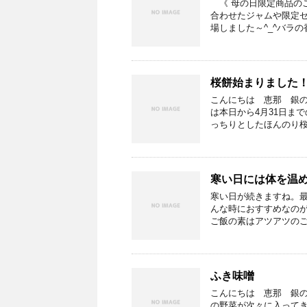
《 母の日限定商品の
合わせたジャムや限定
場しました～^_^バラの
桜餅始まりました
こんにちは 恵那 銀
は本日から4月31日まで
っちりとしたほんのり桜
寒い日には体を温
寒い日が続きますね。
んな時におすすめなの
ご飯の素はアツアツのご
ふき味噌
こんにちは 恵那 銀
の野菜が次々に入って