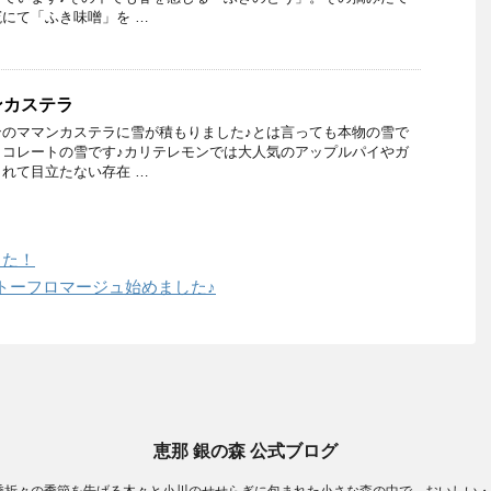
にて「ふき味噌」を …
ンカステラ
ンのママンカステラに雪が積もりました♪とは言っても本物の雪で
ョコレートの雪です♪カリテレモンでは大人気のアップルパイやガ
れて目立たない存在 …
した！
トーフロマージュ始めました♪
恵那 銀の森 公式ブログ