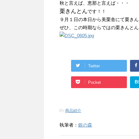
秋と言えば、恵那と言えば・・・
栗きんとん
です！！
９月１日の本日から美栗舎にて栗きん
ぜひ、この時期ならではの栗きんとん
Twitter
B
Pocket
-
商品紹介
執筆者：
銀の森