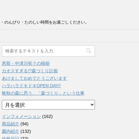
い・のんびり・たのしい時間をお過ごしください。
恵那・中津川初？の植樹
カオスすぎる!?森づくり計画
あけましておめでとうございます
ハラハラドキドキOPEN DAY!!
晩秋の森に思う、「森づくり」という仕事
ア
ー
カ
インフォメーション
(162)
イ
商品紹介
(94)
ブ
園内紹介
(132)
徒然日記
(72)