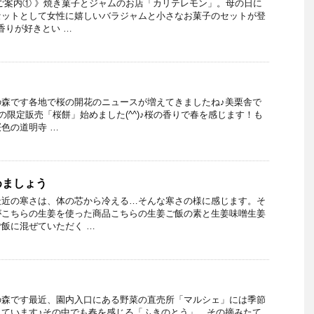
ご案内① 》焼き菓子とジャムのお店「カリテレモン」。母の日に
セットとして女性に嬉しいバラジャムと小さなお菓子のセットが登
香りが好きとい …
！
の森です各地で桜の開花のニュースが増えてきましたね♪美栗舎で
の限定販売「桜餅」始めました(^^)♪桜の香りで春を感じます！も
色の道明寺 …
めましょう
最近の寒さは、体の芯から冷える…そんな寒さの様に感じます。そ
がこちらの生姜を使った商品こちらの生姜ご飯の素と生姜味噌生姜
飯に混ぜていただく …
の森です最近、園内入口にある野菜の直売所「マルシェ」には季節
きています♪その中でも春を感じる「ふきのとう」。その摘みたて