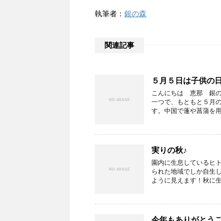
執筆者：
銀の森
関連記事
５月５日は子供の
こんにちは 恵那 銀
一つで、もともと５月
す。中国で蓬や菖蒲を用
実りの秋♪
園内に生息しているヒ
られた地域でしか自生
ように見えます！秋に生
今年もありがとう