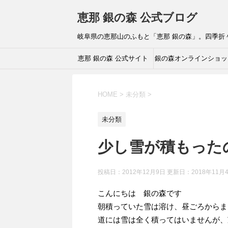
恵那 銀の森 公式ブログ
岐阜県の恵那山のふもと「恵那 銀の森」。四季
恵那 銀の森 公式サイト
銀の森オンラインショッ
HOME
>
未分類
>
未分類
少し雪が積もった
投稿日：2012年12月9日 更新日：
2018年11月
こんにちは 銀の森です
朝積っていた雪は溶け、昼ごろからま
道には雪は全く積ってはいませんが、芝