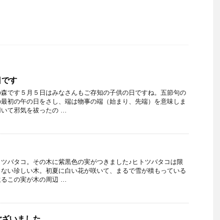
日です
の森です５月５日はみなさんもご存知の子供の日ですね。五節句の
の最初の午の日をさし、端は物事の端（始まり、先端）を意味しま
いて邪気を祓ったの …
トツバタコ。その木に紫黒色の実がつきました♪ヒトツバタコは限
しない珍しい木。初夏に白い花が咲いて、まるで雪が積もっている
るこの実が木の周辺 …
ございました