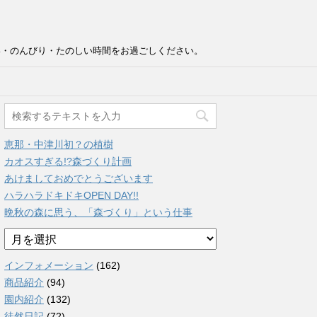
い・のんびり・たのしい時間をお過ごしください。
恵那・中津川初？の植樹
カオスすぎる!?森づくり計画
あけましておめでとうございます
ハラハラドキドキOPEN DAY!!
晩秋の森に思う、「森づくり」という仕事
ア
ー
カ
インフォメーション
(162)
イ
商品紹介
(94)
ブ
園内紹介
(132)
徒然日記
(72)