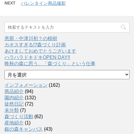
NEXT
バレンタイン商品撮影
恵那・中津川初？の植樹
カオスすぎる!?森づくり計画
あけましておめでとうございます
ハラハラドキドキOPEN DAY!!
晩秋の森に思う、「森づくり」という仕事
ア
ー
カ
インフォメーション
(162)
イ
商品紹介
(94)
ブ
園内紹介
(132)
徒然日記
(72)
未分類
(7)
森づくり活動
(62)
産地紹介
(1)
銀の森キャンパス
(43)