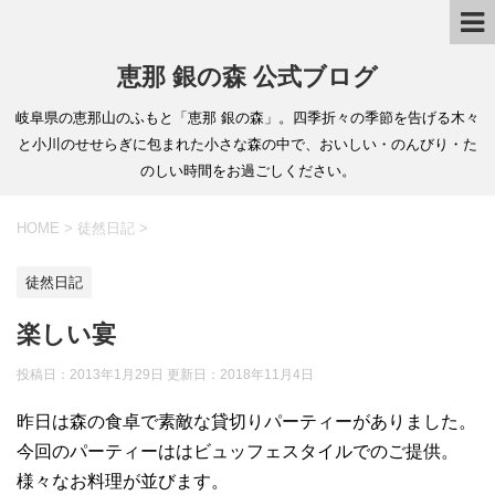
恵那 銀の森 公式ブログ
岐阜県の恵那山のふもと「恵那 銀の森」。四季折々の季節を告げる木々
と小川のせせらぎに包まれた小さな森の中で、おいしい・のんびり・た
のしい時間をお過ごしください。
HOME
>
徒然日記
>
徒然日記
楽しい宴
投稿日：2013年1月29日 更新日：
2018年11月4日
昨日は森の食卓で素敵な貸切りパーティーがありました。
今回のパーティーははビュッフェスタイルでのご提供。
様々なお料理が並びます。