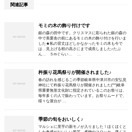
関連記事
モミの木の飾り付けです
銀の森の田中です。クリスマスに彩られた銀の森の
中で美栗舎の前にあるモミの木の飾り付けを行いま
した★私の背丈ほどしかなかったモミの木も今で
は…見上げる程の高さにまで成長しました♪たぶ
ん… ５mぐらい… …
杵振り花馬祭りが開催されました♪
春の訪れを感じるこの季節岐阜県中津川市の安弘見
神社にて杵振り花馬祭りが開催されました(^^)岐阜
県重要無形文化財に指定されているこのお祭りは、
毎年多くの人で賑わっています。お祭りムードで、
様々な屋台が …
季節の旬をおいしく♪
マルシェに里芋の新モノが入りました！ほくほくと
した食感がおいしい里芋。煮物やコロッケ、薄くス