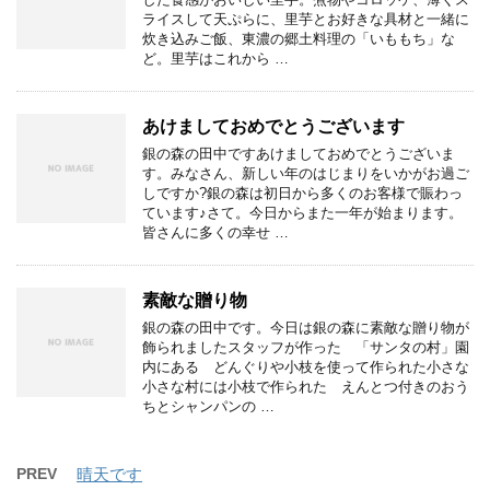
ライスして天ぷらに、里芋とお好きな具材と一緒に
炊き込みご飯、東濃の郷土料理の「いももち」な
ど。里芋はこれから …
あけましておめでとうございます
銀の森の田中ですあけましておめでとうございま
す。みなさん、新しい年のはじまりをいかがお過ご
しですか?銀の森は初日から多くのお客様で賑わっ
ています♪さて。今日からまた一年が始まります。
皆さんに多くの幸せ …
素敵な贈り物
銀の森の田中です。今日は銀の森に素敵な贈り物が
飾られましたスタッフが作った 「サンタの村」園
内にある どんぐりや小枝を使って作られた小さな
小さな村には小枝で作られた えんとつ付きのおう
ちとシャンパンの …
PREV
晴天です