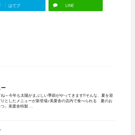
!
はてブ
LINE
ュー
すね～今年も太陽がまぶしい季節がやってきます!!そんな、夏を迎
ぱりとしたメニューが新登場♪美栗舎の店内で食べられる 夏のお
つ」美栗舎特製 …
★