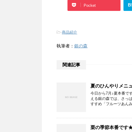
B
Pocket
-
商品紹介
執筆者：
銀の森
関連記事
夏のひんやりメニ
今日から7月♪夏本番で
える銀の森では、さっ
すすめ「フルーツあんみ
栗の季節本番です