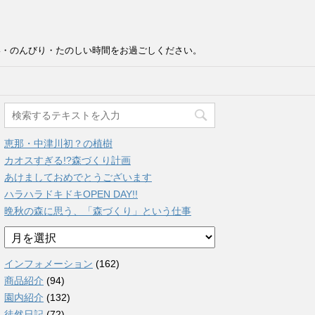
い・のんびり・たのしい時間をお過ごしください。
恵那・中津川初？の植樹
カオスすぎる!?森づくり計画
あけましておめでとうございます
ハラハラドキドキOPEN DAY!!
晩秋の森に思う、「森づくり」という仕事
ア
ー
カ
インフォメーション
(162)
イ
商品紹介
(94)
ブ
園内紹介
(132)
徒然日記
(72)