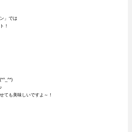
ン」では
ト！
_^*)
♪
せても美味しいですよ～！