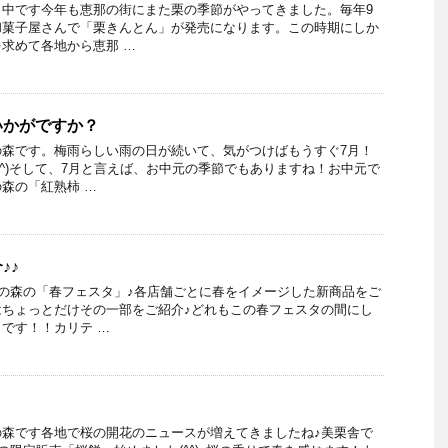
田中です今年も恵那の街にまた栗の季節がやってきました。毎年9
和菓子屋さんで「栗きんとん」が発売になります。この時期にしか
求めて各地から恵那 …
いかがですか？
の森です。梅雨らしい雨の日が続いて、気がつけばもうすぐ7月！
^^)そして、7月と言えば、お中元の季節でもありますね！お中元で
森の「紅熟柿 …
♪♪
銀の森の「春フェスタ」♪各店舗ごとに春をイメージした新商品をご
はちょっとだけその一部をご紹介♪どれもこの春フェスタの間にし
です！！カリテ …
！
の森です各地で桜の開花のニュースが増えてきましたね♪美栗舎で