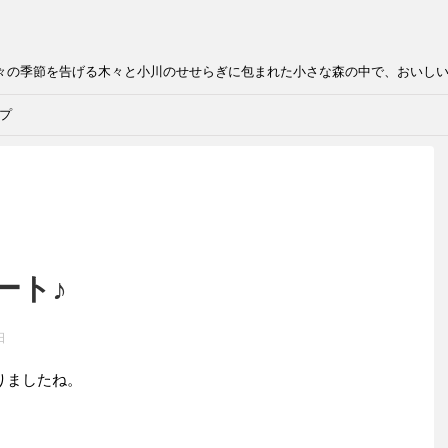
折々の季節を告げる木々と小川のせせらぎに包まれた小さな森の中で、おいし
プ
ート♪
日
りましたね。