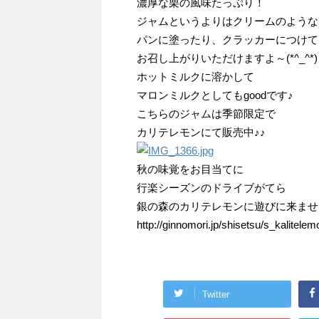
濃厚な栗の風味たっぷり！
ジャムというよりはクリームのような
パンに塗ったり、クラッカーにつけて
お召し上がりいただけますよ～(*^_^*)
ホットミルクに溶かして
マロンミルクとしてもgoodです♪
こちらのジャムは季節限定で
カリテレモンにて販売中♪♪
秋の味覚をお目当てに
行楽シーズンのドライブがてら
銀の森のカリテレモンに遊びに来ませんか
http://ginnomori.jp/shisetsu/s_kalitelem
Twitter