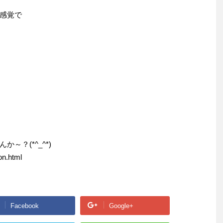
感覚で
～？(*^_^*)
on.html
Facebook
Google+