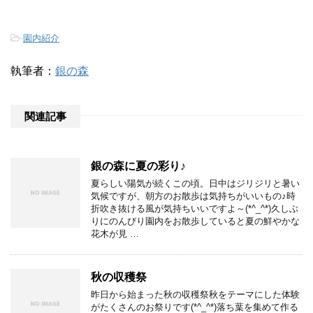
-
園内紹介
執筆者：
銀の森
関連記事
銀の森に夏の彩り♪
夏らしい陽気が続くこの頃。日中はジリジリと暑い
気候ですが、朝方のお散歩は気持ちがいいもの♪時
折吹き抜ける風が気持ちいいですよ～(*^_^*)久しぶ
りにのんびり園内をお散歩していると夏の鮮やかな
花木が見 …
秋の収穫祭
昨日から始まった秋の収穫祭秋をテーマにした体験
がたくさんのお祭りです(*^_^*)落ち葉を集めて作る