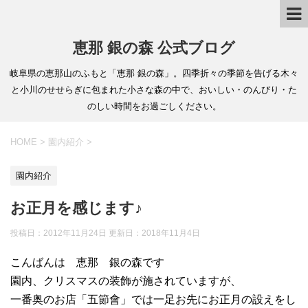
恵那 銀の森 公式ブログ
岐阜県の恵那山のふもと「恵那 銀の森」。四季折々の季節を告げる木々
と小川のせせらぎに包まれた小さな森の中で、おいしい・のんびり・た
のしい時間をお過ごしください。
HOME
>
園内紹介
>
園内紹介
お正月を感じます♪
投稿日：2012年11月24日 更新日：
2018年11月4日
こんばんは 恵那 銀の森です
園内、クリスマスの装飾が施されていますが、
一番奥のお店「五節會」では一足お先にお正月の設えをし