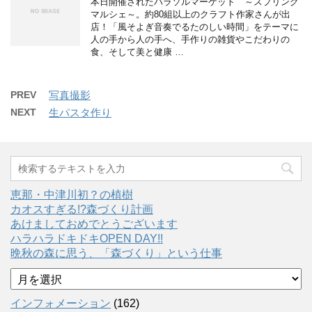
本日開催されたパラソルマーケット ～スプリング
マルシェ～。約80組以上のクラフト作家さんが出
店！「風そよぎ音奏でるたのしい時間」をテーマに
人の手から人の手へ、手作りの雑貨やこだわりの
食、そして美と健康 …
PREV
写真撮影
NEXT
生パスタ作り
恵那・中津川初？の植樹
カオスすぎる!?森づくり計画
あけましておめでとうございます
ハラハラドキドキOPEN DAY!!
晩秋の森に思う、「森づくり」という仕事
ア
ー
カ
インフォメーション
(162)