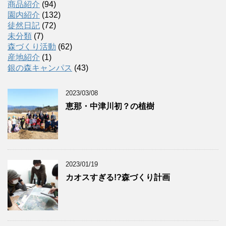
イ
商品紹介
(94)
ブ
園内紹介
(132)
徒然日記
(72)
未分類
(7)
森づくり活動
(62)
産地紹介
(1)
銀の森キャンパス
(43)
2023/03/08
恵那・中津川初？の植樹
2023/01/19
カオスすぎる!?森づくり計画