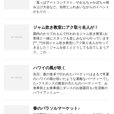
「葉っぱアートコンテスト」やおもちゃかぼちゃ積
み上げ大会など。自然とふれあいながらのイベント
がもりだ …
ジャム炊き教室にアク取り名人が！
園内のかりてれもんで行われるジャム炊き教室♪お
客様と一緒にスタッフも楽しみながら行っています
(*^_^*)今回ジャム炊き教室にアク取り名人がやって
きました！ジャムを炊くとどうしても出てしまうア
ク。この …
ハワイの風が吹く
先日、森の食卓で行われたパーティーはまるで常夏
のハワイの風が吹いたような素敵なパーティーでし
た♪フラダンスの教室の方たちのパーティーで、お
食事前とお食事後にダンスのお披露目も♪生演奏の
ハワイアンミュー …
春のパラソルマーケット♪