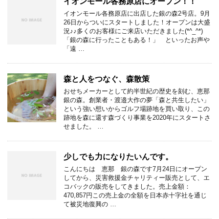
イオンモール各務原店にオープン！！
イオンモール各務原店に出店した銀の森2号店。9月
26日からついにスタートしました！オープンは大盛
況♪♪多くのお客様にご来店いただきました(*^_^*)
「銀の森に行ったこともある！」 といったお声や
「遠 …
森と人をつなぐ、森散策
おせちメーカーとして約半世紀の歴史を刻む、恵那
銀の森。創業者・渡邉大作の夢「森と共生したい」
という強い想いからゴルフ場跡地を買い取り、この
跡地を森に還す森づくり事業を2020年にスタートさ
せました。 …
少しでも力になりたいんです。
こんにちは 恵那 銀の森です7月24日にオープン
してから、災害救援金チャリティー販売として、エ
コバックの販売をしてきました。売上金額：
470,857円この売上金の全額を日本赤十字社を通じ
て被災地復興の …