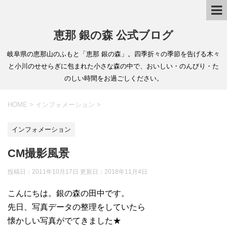
恵那 銀の森 公式ブログ
岐阜県の恵那山のふもと「恵那 銀の森」。四季折々の季節を告げる木々
と小川のせせらぎに包まれた小さな森の中で、おいしい・のんびり・た
のしい時間をお過ごしください。
HOME
>
インフォメーション
>
インフォメーション
CM撮影風景
投稿日：2011年10月17日 更新日：
2018年11月4日
こんにちは。銀の森の田中です。
先日、写真データの整理をしていたら
懐かしい写真がでてきました★