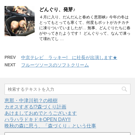
どんぐり、発芽♪
４月に入り、だんだんと春めく恵那峡♪ 今年の冬は
とってもとっても寒くて、何度もポットがカチカチ
に凍りついていましたが… 無事、どんぐりたちに春
がやってきたようです！ どんぐりって、なんで凍っ
て壊れてし …
PREV
中京テレビ ラッキー! に社長が出演します★
NEXT
フルーツソースのソフトクリーム
恵那・中津川初？の植樹
カオスすぎる!?森づくり計画
あけましておめでとうございます
ハラハラドキドキOPEN DAY!!
晩秋の森に思う、「森づくり」という仕事
ア