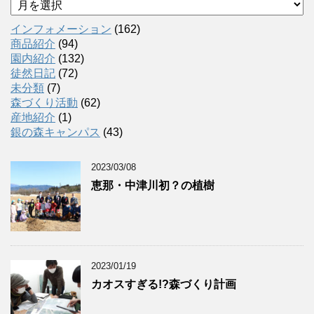
ー
カ
インフォメーション
(162)
イ
商品紹介
(94)
ブ
園内紹介
(132)
徒然日記
(72)
未分類
(7)
森づくり活動
(62)
産地紹介
(1)
銀の森キャンパス
(43)
2023/03/08
恵那・中津川初？の植樹
2023/01/19
カオスすぎる!?森づくり計画