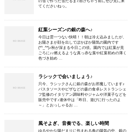
の雪で作った雪だるま♪溶けちゃう前にぜひ見に来
てくださいねっ。
紅葉シーズンの銀の森へ♪
今日は雲一つない快晴！！朝は冷え込みましたが、
お陽さまが顔を出してぽかぽか陽気の園内です
(*^_^*)♪秋が深まる今日この頃。園内では紅葉が見
ごろに♪♪燃えるような真っ赤な葉や紅葉初めの薄く
色づき始め …
ラシックで会いましょう♪
只今、ラシックさんに銀の森がお邪魔しています♪
パスタソースやピザなどの森の食卓レストランシェ
フ監修のイタリアン調味料やジャムや洋菓子などを
販売中です♪連休中は「昨日、遊びに行ったのよ
～」とおっしゃるお …
風そよぎ、音奏でる、楽しい時間
ゆるやかな陽だまりに包まれる春の陽気の中、銀の