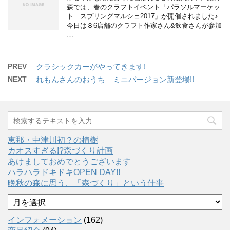
森では、春のクラフトイベント「パラソルマーケッ
ト スプリングマルシェ2017」が開催されました♪
今日は８6店舗のクラフト作家さん&飲食さんが参加
…
PREV
クラシックカーがやってきます!
NEXT
れもんさんのおうち ミニバージョン新登場!!
恵那・中津川初？の植樹
カオスすぎる!?森づくり計画
あけましておめでとうございます
ハラハラドキドキOPEN DAY!!
晩秋の森に思う、「森づくり」という仕事
ア
ー
カ
インフォメーション
(162)