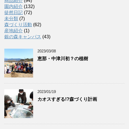
イ
商品紹介
(94)
ブ
園内紹介
(132)
徒然日記
(72)
未分類
(7)
森づくり活動
(62)
産地紹介
(1)
銀の森キャンパス
(43)
2023/03/08
恵那・中津川初？の植樹
2023/01/19
カオスすぎる!?森づくり計画